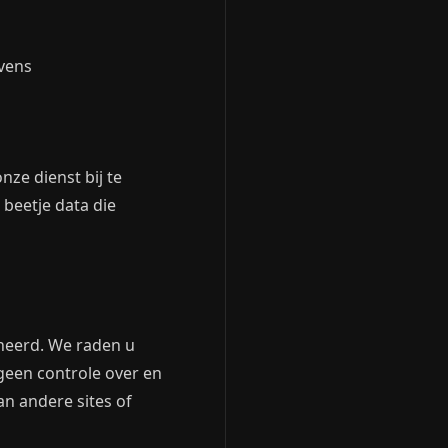
vens
nze dienst bij te
 beetje data die
eheerd. We raden u
 geen controle over en
n andere sites of