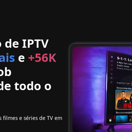
 de IPTV
ais
e
+56K
ob
e todo o
s filmes e séries de TV em