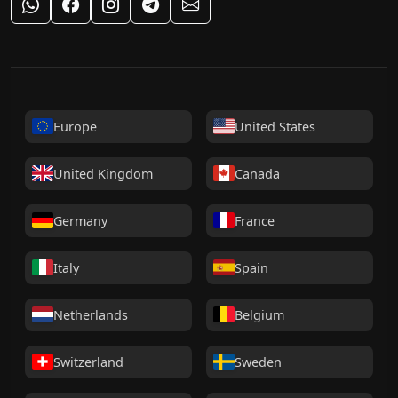
Support WhatsApp
Facebook
Instagram
Telegram
Support par e-mail
Europe
United States
United Kingdom
Canada
Germany
France
Italy
Spain
Netherlands
Belgium
Switzerland
Sweden