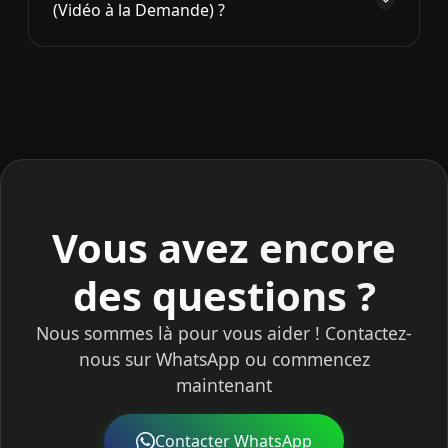
(Vidéo à la Demande) ?
Plan Standard : 2 appareils
Tous les paiements sont sécurisés et cryptés.
Plan Standard : 3 appareils
Oui, nous proposons une vaste bibliothèque
Plan Premium : 4 appareils
VOD comprenant les derniers films et séries.
Plan Familial : 5 appareils
Notre bibliothèque est régulièrement mise à
jour avec du nouveau contenu, et tous les
contenus VOD sont disponibles en qualité
HD. Les abonnés Premium ont également
accès au contenu 4K lorsque disponible.
Vous avez encore
des questions ?
Nous sommes là pour vous aider ! Contactez-
nous sur WhatsApp ou commencez
maintenant
Contacter WhatsApp