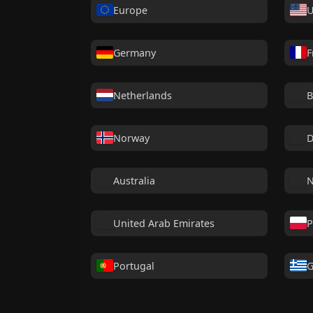
Europe
U
Germany
F
Netherlands
B
Norway
D
Australia
N
United Arab Emirates
P
Portugal
G