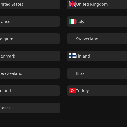
nited States
United Kingdom
rance
Italy
elgium
Switzerland
enmark
Finland
ew Zealand
Brazil
oland
Turkey
reece