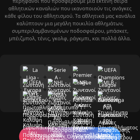
περήφανοι που προσφέρουμε μια εκτενή σειρά
αθλητικών καναλιών που ικανοποιούν τις ανάγκες
κάθε φίλου του αθλητισμού. Τα αθλητικά μας κανάλια
καλύπτουν μια μεγάλη ποικιλία αθλημάτων,
συμπεριλαμβανομένων ποδοσφαίρου, μπάσκετ,
μπέιζμπολ, τένις, γκολφ, ράγκμπι, και πολλά άλλα.
Εξερευνήστε Όλα τα Κανάλια