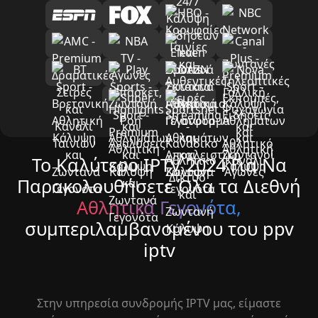
Το Καλύτερο IPTV 2024 Για Να
Παρακολουθήσετε Όλα τα Διεθνή
Αθλητικά Γεγονότα,
συμπεριλαμβανομένου του ppv
iptv
Στην υπηρεσία συνδρομής IPTV μας, είμαστε